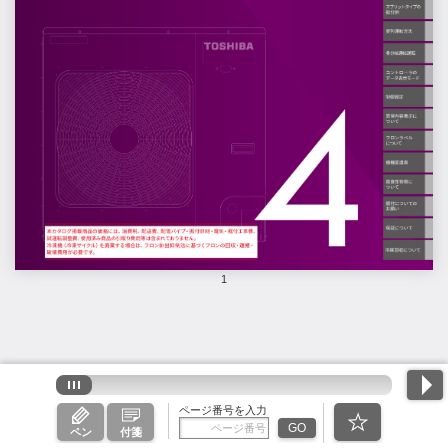
1
ページ番号を入力
GO
ペン
付箋